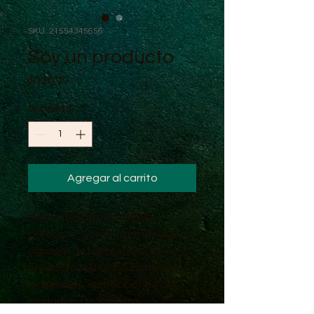
SKU: 21554345656
Soy un producto
Precio
$120.00
Cantidad
*
Agregar al carrito
Soy la descripción de un 
producto. Soy el lugar ideal para 
agregar detalles sobre tu 
producto, así como tamaño, 
materiales, instrucciones de 
cuidado y de limpieza.