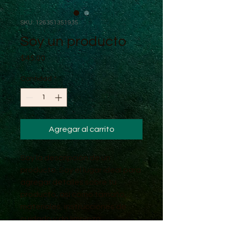
SKU: 126351351935
Soy un producto
Precio
$45.00
Cantidad
*
Agregar al carrito
Soy la descripción de un 
producto. Soy el lugar ideal para 
agregar detalles sobre tu 
producto, así como tamaño, 
materiales, instrucciones de 
cuidado y de limpieza.